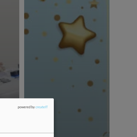
powered by
createIT