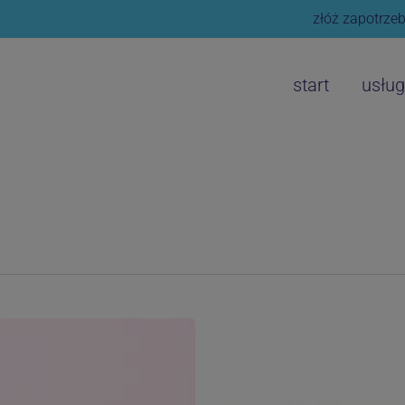
złóż zapotrzeb
start
usług
Kontynuujemy
bezpłatne
badania
profilaktyczne!