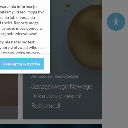
twarzania informacji o
Reklamy i treści mogą być
enia lub ulepszania
i treści. Raporty mogą
ej usłudze może pomóc w
 następnie zdecydować.
y, ale nadal możesz
wybory wpływają tylko na
 strony, która otworzy
Zaakceptuj wszystkie
Aktualności
Bez kategorii
Szczegóły
↓
Szczęśliwego Nowego
Szczegóły
↓
Roku życzy Zespół
Balticmed!
Szczegóły
↓
Szczegóły
↓