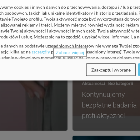
żywamy cookies i innych danych do przechowywania, dostępu i / lub prze
 osobowych, takich jak unikalne identyfikatory i historię przeglądania. 
tawie Twojego profilu. Twoja aktywność może być wykorzystana do tworz
onalizowanej reklamy i treści. Możemy mierzyć również wydajność reklam 
awie Twojej aktywności i aktywności innych osób. Twoja aktywność w t
roduktów i usług. Możesz się na to zgodzić, uzyskać więcej informacji, a
ie danych na podstawie uzasadnionych interesów nie wymaga Twojej zgod
ację, klikając na
szczegóły
pod 'Partnerzy (uzasadniony interes)'. Twoje 
Zobacz więcej
ić zdanie w dowolnym momencie, klikając na ikonę w prawym dolnym rogu
e zawsze możesz dostosować swoje wybory.
Zaakceptuj wybrane
j, prosimy o zapoznanie się z naszą
polityka prywatności
.
Aktualności
Bez kategorii
Kontynuujemy
bezpłatne badania
(
2
)
profilaktyczne!
niony interes)
(
1
)
e
Ciekawostki