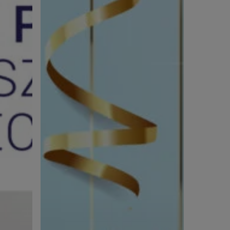
Zespół
Balticmed!