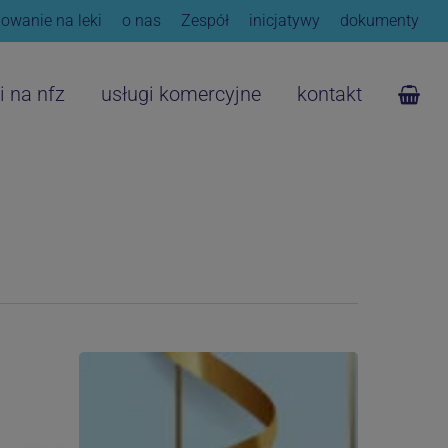
owanie na leki
o nas
Zespół
inicjatywy
dokumenty
i na nfz
usługi komercyjne
kontakt
Szczęśliwego
Nowego
Roku
życzy