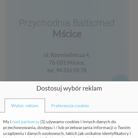
Przychodnia Balticmed
Mścice
ul.
Rzemieślnicza 4
,
76-031 Mścice
,
tel.
94 316 59 78
Dostosuj wybór reklam
Zadzwoń do przychodni
Wybór reklam
Preferencje cookies
My i
nasi partnerzy
(
1
) używamy cookies i innych danych do
przechowywania, dostępu i / lub przetwarzania informacji o Twoim
urządzeniu i danych osobowych, takich jak unikalne identyfikatory i