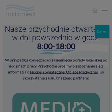
Skip
Men
to
main
content
Nasze przychodnie otwarte są
Zamknij
w dni powszednie w godz.
8:00-18:00
W przypadku konieczności zasięgnięcia porady lekarskiej po
godzinach pracy Przychodni prosimy o zapoznanie się z
informacją o
Nocnej i Świątecznej Opiece Medycznej
lub
skorzystania z usług naszego partnera: