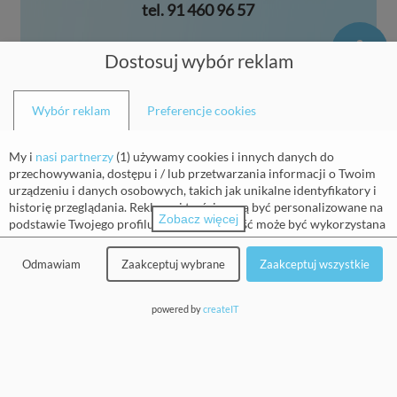
tel.
91 460 96 57
Dostosuj wybór reklam
Zadzwoń do przychodni
Wybór reklam
Preferencje cookies
My i
nasi partnerzy
(
1
) używamy cookies i innych danych do
przechowywania, dostępu i / lub przetwarzania informacji o Twoim
urządzeniu i danych osobowych, takich jak unikalne identyfikatory i
historię przeglądania. Reklamy i treści mogą być personalizowane na
Napisz do przychodni
Zobacz więcej
podstawie Twojego profilu. Twoja aktywność może być wykorzystana
do tworzenia lub ulepszania profilu o Tobie dla personalizowanej
reklamy i treści. Możemy mierzyć również wydajność reklam i treści.
Odmawiam
Zaakceptuj wybrane
Zaakceptuj wszystkie
Raporty mogą być generowane na podstawie Twojej aktywności i
aktywności innych osób. Twoja aktywność w tej usłudze może pomóc
w rozwijaniu i ulepszaniu produktów i usług. Możesz się na to
powered by
createIT
zgodzić, uzyskać więcej informacji, a następnie zdecydować.
Pamiętaj, że przetwarzanie danych na podstawie uzasadnionych
interesów nie wymaga Twojej zgody, ale nadal możesz zdecydować się
na rezygnację, klikając na
szczegóły
pod 'Partnerzy (uzasadniony