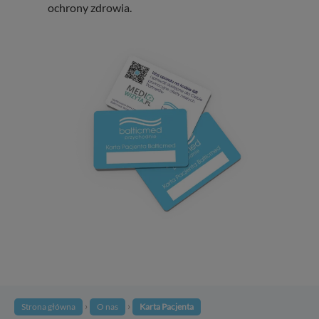
ochrony zdrowia.
›
›
Strona główna
O nas
Karta Pacjenta