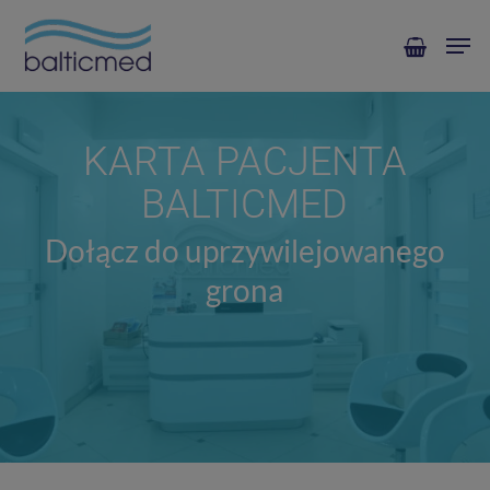
Skip
Men
to
main
content
KARTA
PACJENTA
BALTICMED
Dołącz do uprzywilejowanego
grona