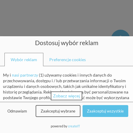
Dostosuj wybór reklam
Wybór reklam
Preferencje cookies
My i
nasi partnerzy
(
1
) używamy cookies i innych danych do
przechowywania, dostępu i / lub przetwarzania informacji o Twoim
urządzeniu i danych osobowych, takich jak unikalne identyfikatory i
historię przeglądania. Reklamy i treści mogą być personalizowane na
Zobacz więcej
podstawie Twojego profilu. Twoja aktywność może być wykorzystana
Zapisz się do naszego newslettera
do tworzenia lub ulepszania profilu o Tobie dla personalizowanej
reklamy i treści. Możemy mierzyć również wydajność reklam i treści.
Odmawiam
Zaakceptuj wybrane
Zaakceptuj wszystkie
Raporty mogą być generowane na podstawie Twojej aktywności i
aktywności innych osób. Twoja aktywność w tej usłudze może pomóc
Imię
(wymagane)
w rozwijaniu i ulepszaniu produktów i usług. Możesz się na to
powered by
createIT
zgodzić, uzyskać więcej informacji, a następnie zdecydować.