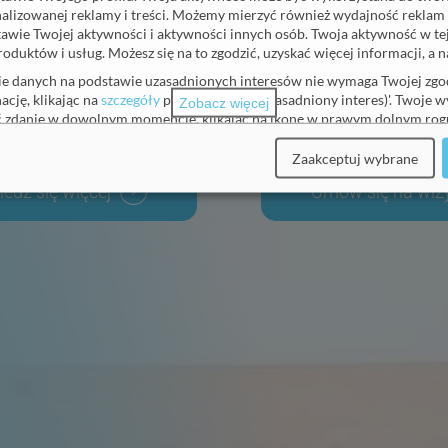
badania kierowcó
onalizowanej reklamy i treści. Możemy mierzyć również wydajność reklam 
awie Twojej aktywności i aktywności innych osób. Twoja aktywność w t
roduktów i usług. Możesz się na to zgodzić, uzyskać więcej informacji, a
ie danych na podstawie uzasadnionych interesów nie wymaga Twojej zgod
ację, klikając na
szczegóły
pod 'Partnerzy (uzasadniony interes)'. Twoje 
adania
i
zaświadczenia
dla
kandydatów
na
kierowców
oraz
kierow
Zobacz więcej
ić zdanie w dowolnym momencie, klikając na ikonę w prawym dolnym rogu
e zawsze możesz dostosować swoje wybory.
Zaakceptuj wybrane
j, prosimy o zapoznanie się z naszą
polityka prywatności
.
edz się więcej
Umów się na wiz
(
2
)
niony interes)
(
1
)
e wymagane)