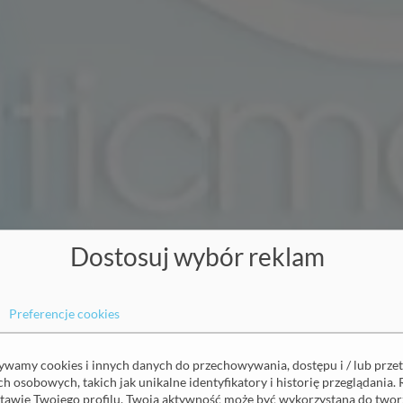
Dostosuj wybór reklam
Preferencje cookies
Profesjonalne
żywamy cookies i innych danych do przechowywania, dostępu i / lub prze
 osobowych, takich jak unikalne identyfikatory i historię przeglądania. 
tawie Twojego profilu. Twoja aktywność może być wykorzystana do tworz