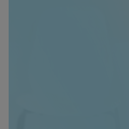
Specjalne cele
(
3
)
Włącz lub wyłącz 
Za pomocą tego p