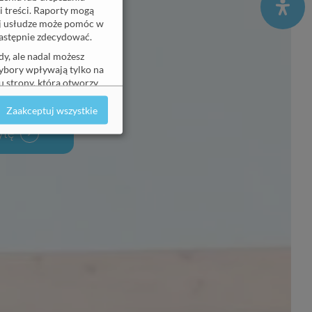
w
i treści. Raporty mogą
ej usłudze może pomóc w
 następnie zdecydować.
y, ale nadal możesz
wybory wpływają tylko na
ców
zawodowych
 strony, która otworzy
Zaakceptuj wszystkie
ytę
Szczegóły
↓
Szczegóły
↓
Szczegóły
↓
Szczegóły
↓
Szczegóły
↓