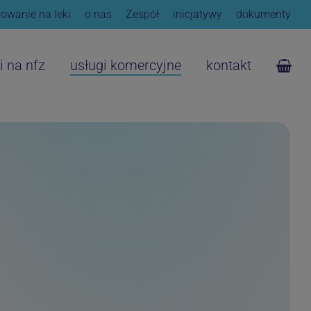
owanie na leki
o nas
Zespół
inicjatywy
dokumenty
i na nfz
usługi komercyjne
kontakt