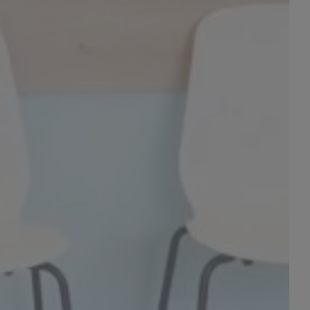
Szczegóły
↓