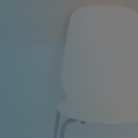
(zawsze wymagane)
wszystkie usługi
rzełącznika można włączać lub wyłączać wszystkie usługi.