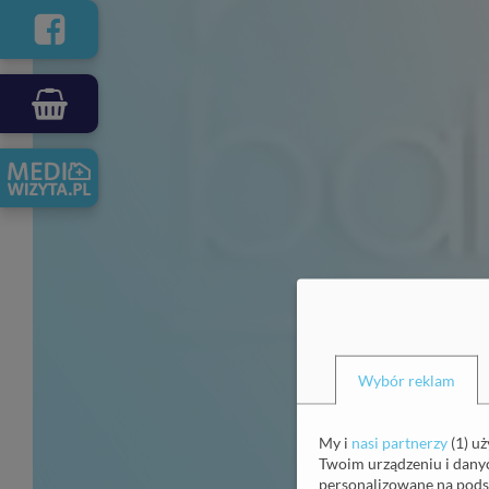
Wybór reklam
My i
nasi partnerzy
(
1
) u
Twoim urządzeniu i danych
personalizowane na pods