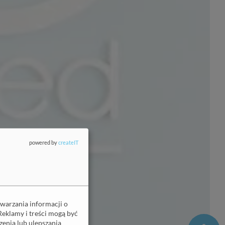
powered by
createIT
twarzania informacji o
Reklamy i treści mogą być
enia lub ulepszania