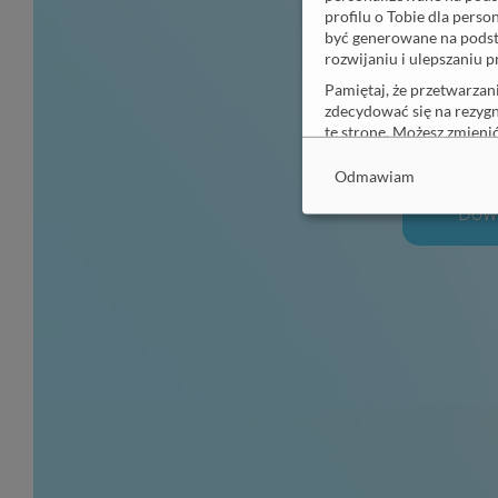
profilu o Tobie dla pers
być generowane na podst
rozwijaniu i ulepszaniu p
Pamiętaj, że przetwarzan
zdecydować się na rezygn
Kompleksowe
b
tę stronę. Możesz zmien
okno Wybór reklam, gdzi
Odmawiam
Aby dowiedzieć się więce
Dowi
Cele
(
11
)
Specjalne funkcje
Partnerzy
(
1
)
Partnerzy (uzasad
Funkcje
(
3
)
(zawsz