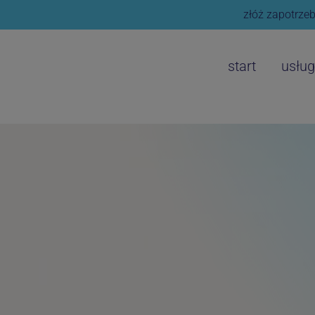
złóż zapotrzeb
start
usług