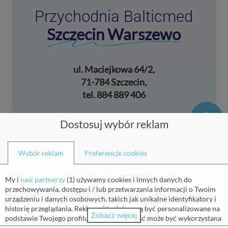
Przychodnia Balticmed
Szczecin Warszewo
ul. Maciejkowa 64/2,
71-784 Szczecin,
tel. 884 889 406
Dostosuj wybór reklam
Zadzwoń do przychodni
Wybór reklam
Preferencje cookies
My i
nasi partnerzy
(
1
) używamy cookies i innych danych do
przechowywania, dostępu i / lub przetwarzania informacji o Twoim
urządzeniu i danych osobowych, takich jak unikalne identyfikatory i
historię przeglądania. Reklamy i treści mogą być personalizowane na
Napisz do przychodni
Zobacz więcej
podstawie Twojego profilu. Twoja aktywność może być wykorzystana
do tworzenia lub ulepszania profilu o Tobie dla personalizowanej