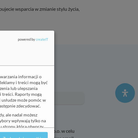
bujecie wsparcia w zmianie stylu życia,
powered by
createIT
era
twarzania informacji o
Reklamy i treści mogą być
enia lub ulepszania
Email
(wymagane)
i treści. Raporty mogą
ej usłudze może pomóc w
 następnie zdecydować.
y, ale nadal możesz
wybory wpływają tylko na
 strony, która otworzy
icmed Przychodnia Sp. z o.o. w celu