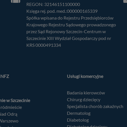
REGON: 32146151100000
Księga rej. pod. med.:000000165339
Spółka wpisana do Rejestru Przedsiębiorców
Krajowego Rejestru Sądowego prowadzonego
przez Sąd Rejonowy Szczecin-Centrum w
Szczecinie XIII Wydział Gospodarczy pod nr
KRS 0000491334
a NFZ
Usługi komercyjne
Badania kierowców
Chirurg dziecięcy
ie w Szczecinie
Specjalista chorób zakaźnych
Śródmieście
Dermatolog
 Nad Odrą
Diabetolog
 Warszewo
Diabetolog dziecięcy