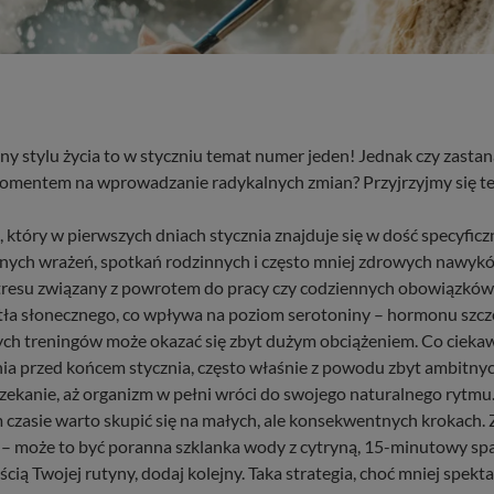
 stylu życia to w styczniu temat numer jeden! Jednak czy zastanaw
momentem na wprowadzanie radykalnych zmian? Przyjrzyjmy się te
który w pierwszych dniach stycznia znajduje się w dość specyficz
ych wrażeń, spotkań rodzinnych i często mniej zdrowych nawykó
resu związany z powrotem do pracy czy codziennych obowiązków j
iatła słonecznego, co wpływa na poziom serotoniny – hormonu szc
ych treningów może okazać się zbyt dużym obciążeniem. Co ciekaw
a przed końcem stycznia, często właśnie z powodu zbyt ambitn
zekanie, aż organizm w pełni wróci do swojego naturalnego rytmu.
czasie warto skupić się na małych, ale konsekwentnych krokach. 
 – może to być poranna szklanka wody z cytryną, 15-minutowy spa
cią Twojej rutyny, dodaj kolejny. Taka strategia, choć mniej spek