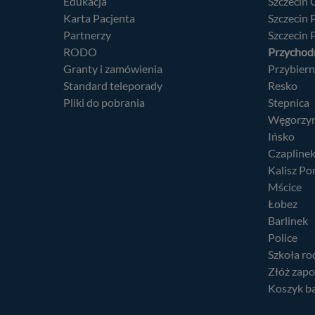
Edukacja
Szczecin
Karta Pacjenta
Szczecin
Partnerzy
Szczecin 
RODO
Przychodn
Granty i zamówienia
Przybier
Standard teleporady
Resko
Pliki do pobrania
Stepnica
Węgorzy
Ińsko
Czapline
Kalisz Po
Mścice
Łobez
Barlinek
Police
Szkoła ro
Złóż zapo
Koszyk b