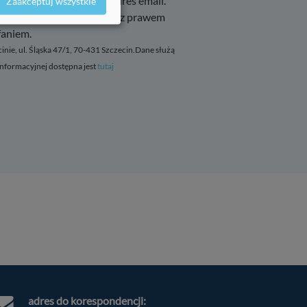
ydarzeniach na podany adres email.
Zaakceptuj wszystkie
 nie wpływa na zgodność z prawem
faniem.
Szczegóły
↓
 informacyjnej dostępna jest
tutaj
Szczegóły
↓
Szczegóły
↓
Szczegóły
↓
Szczegóły
↓
Szczegóły
↓
adres do korespondencji: