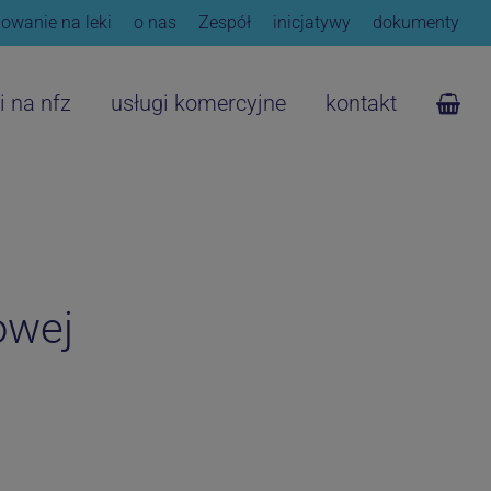
owanie na leki
o nas
Zespół
inicjatywy
dokumenty
i na nfz
usługi komercyjne
kontakt
owej