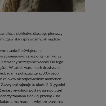
ialiście się kiedyś, dlaczego pierwszy
mu zjawisku i sprawdźmy, jak mądrze
nym stanie. Po świąteczno-
w żywieniowych, nasz organizm wciąż
est wtedy szczególnie wysoki. Do tego
zęścia. W takich warunkach drastyczna
e, badania pokazują, że aż 80% osób
ych celów w nieodpowiednim momencie.
 Zazwyczaj zajmuje to około 2-3 tygodni
Zamiast rewolucji, postaw na ewolucję!
cer czy zamiana słodkiej przekąski na
takularna, ma znacznie większe szanse na