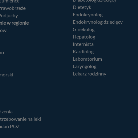
 Gumieńce
Dietetyk
 Prawobrzeże
Endokrynolog
Podjuchy
Endokrynolog dziecięcy
ie w regionie
Ginekolog
nów
Hepatolog
Internista
Kardiolog
no
Laboratorium
Laryngolog
k
Lekarz rodzinny
morski
dzenia
trzebowanie na leki
adań POZ