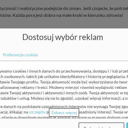
czność i realistyczne podejście do zmian. Jeśli czujecie, że potrze
listów. Każda pora jest dobra na małe kroki w kierunku zdrowia!
Dostosuj wybór reklam
pisz się do naszego newslett
Preferencje cookies
żywamy cookies i innych danych do przechowywania, dostępu i / lub prze
 osobowych, takich jak unikalne identyfikatory i historię przeglądania. 
tawie Twojego profilu. Twoja aktywność może być wykorzystana do tworz
Nazwisko
(wymagane)
onalizowanej reklamy i treści. Możemy mierzyć również wydajność reklam 
awie Twojej aktywności i aktywności innych osób. Twoja aktywność w t
roduktów i usług. Możesz się na to zgodzić, uzyskać więcej informacji, a
ie danych na podstawie uzasadnionych interesów nie wymaga Twojej zgod
ację, klikając na
szczegóły
pod 'Partnerzy (uzasadniony interes)'. Twoje 
Zgoda na otrzymywanie informacji marketingowych
(wymagane)
Zobacz więcej
ić zdanie w dowolnym momencie, klikając na ikonę w prawym dolnym rogu
moich danych osobowych: adres email, imię i nazwisko przez Balt
e zawsze możesz dostosować swoje wybory.