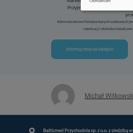
marketingowym - przesyłanie ne
Odmawiam
Aby dowiedzieć się więce
Przyjmuję do wiadomości, że m
prz
Cele
(
11
)
Administratorem Państwa danych osobowych jest Balticmed Przychodnia Spółka z ograniczoną odpowiedzialnością z siedzibą w Szczecinie, ul. Śląska 47/1, 70-431 Szczecin.Dane służą
rejestracji i obsłudze świadcze
Specjalne funkcje
Partnerzy
(
1
)
Partnerzy (uzasad
Funkcje
(
3
)
(zawsz
Specjalne cele
(
3
)
Michał Witkowsk
Włącz lub wyłącz 
Za pomocą tego p
Balticmed Przychodnia sp. z o.o. z siedzibą w