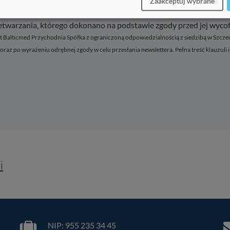
wslettera z informacjami o usługach zdrowotnych, nowościach i w
Zaakceptuj wybrane
j, prosimy o zapoznanie się z naszą
polityka prywatności
.
am prawo w dowolnym momencie wycofać zgodę. Wycofanie zgody
etwarzania, którego dokonano na podstawie zgody przed jej wyco
ń oraz po wyrażeniu odrębnej zgody w celu przesłania newslettera. Pełna treść klauzuli
(
2
)
niony interes)
(
1
)
e wymagane)
(zawsze wymagane)
i
wszystkie usługi
rzełącznika można włączać lub wyłączać wszystkie usługi.
NIP: 955 235 34 45