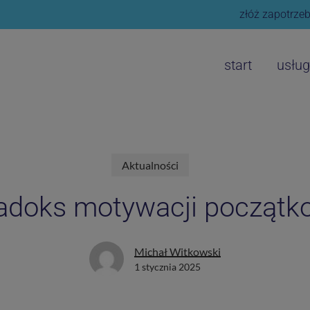
złóż zapotrzeb
start
usług
Aktualności
adoks motywacji początk
Michał Witkowski
1 stycznia 2025