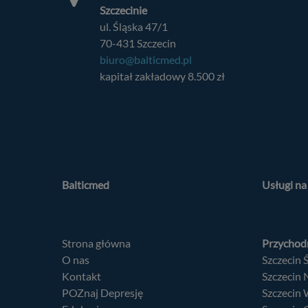
Szczecinie
ul. Śląska 47/1
70-431 Szczecin
biuro@balticmed.pl
kapitał zakładowy 8.500 zł
Balticmed
Usługi n
Strona główna
Przychodn
O nas
Szczecin 
Kontakt
Szczecin
POZnaj Depresję
Szczecin