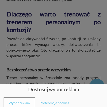
Dlaczego warto trenować z
trenerem personalnym po
kontuzji?
Powrót do aktywności fizycznej po kontuzji to złożony
proces, który wymaga wiedzy, doświadczenia i…
obiektywnego oka. Oto dlaczego warto skorzystać ze
wsparcia specjalisty:
Bezpieczeństwo przede wszystkim
Trener personalny w Szczecinie zna zasady progresji
obciążeń, rozumie biomechanikę ruchu i potrafi
Dostosuj wybór reklam
rozpoznać kompensacje, zanim staną się problemem.
Wspólnie eliminujemy ryzyko nawrotu urazu.
Wybór reklam
Preferencje cookies