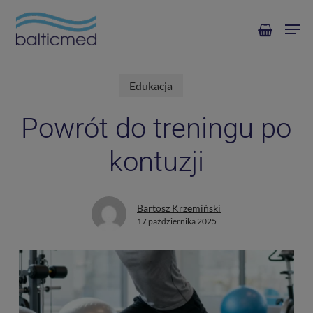
Skip
Men
to
main
content
Edukacja
Powrót do treningu po
kontuzji
Bartosz Krzemiński
17 października 2025