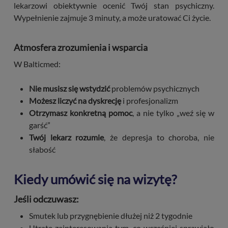
lekarzowi obiektywnie ocenić Twój stan psychiczny.
Wypełnienie zajmuje 3 minuty, a może uratować Ci życie.
Atmosfera zrozumienia i wsparcia
W Balticmed:
Nie musisz się wstydzić
problemów psychicznych
Możesz liczyć na dyskrecję
i profesjonalizm
Otrzymasz konkretną pomoc
, a nie tylko „weź się w
garść”
Twój lekarz rozumie
, że depresja to choroba, nie
słabość
Kiedy umówić się na wizytę?
Jeśli odczuwasz:
Smutek lub przygnębienie dłużej niż 2 tygodnie
Utratę zainteresowania tym, co wcześniej sprawiało