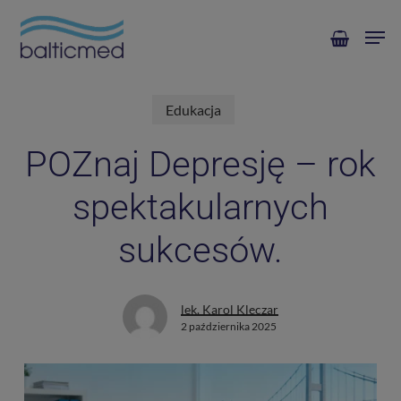
Skip
Men
to
main
content
Edukacja
POZnaj Depresję – rok
spektakularnych
sukcesów.
lek. Karol Klęczar
2 października 2025