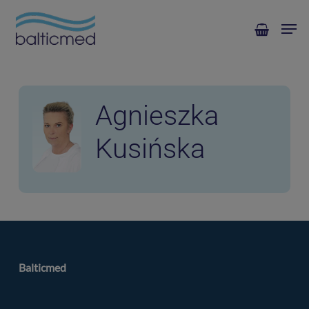
Skip
Men
to
main
content
Agnieszka
Kusińska
Balticmed