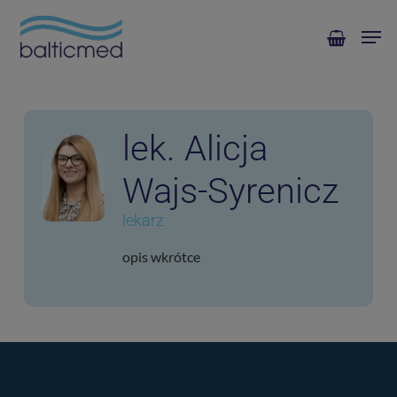
Skip
Men
to
main
content
lek. Alicja
Wajs-Syrenicz
lekarz
opis wkrótce