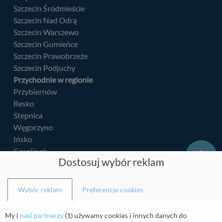
Szczecin Śródmieście
Szczecin Nad Odrą
Szczecin Warszewo
Szczecin Gumieńce
Szczecin Prawobrzeże
Szczecin Podjuchy
Przychodnie w regionie
Przybiernów
Resko
Stepnica
Węgorzyno
Ińsko
Czaplinek
Dostosuj wybór reklam
Kalisz Pomorski
Mścice
Łobez
Wybór reklam
Preferencje cookies
Barlinek
Police
My i
nasi partnerzy
(
1
) używamy cookies i innych danych do