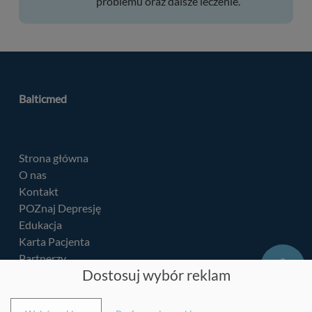
problemu oraz dalsze leczenie.
Balticmed
Strona główna
O nas
Kontakt
POZnaj Depresję
Edukacja
Karta Pacjenta
Partnerzy
Dostosuj wybór reklam
RODO
Granty i zamówienia
Standard teleporady