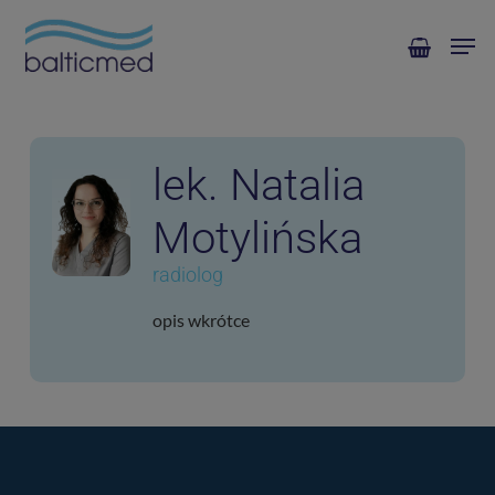
Skip
Men
to
main
content
lek. Natalia
Motylińska
radiolog
opis wkrótce