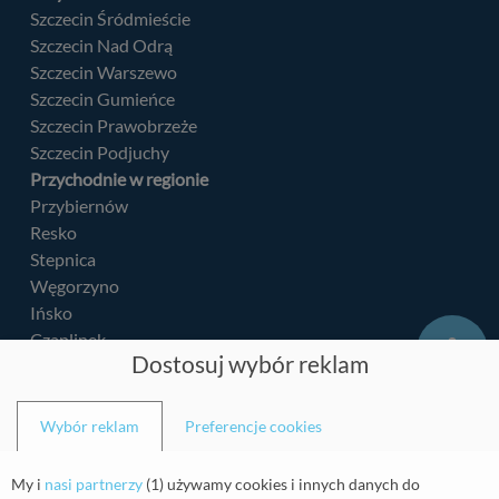
Szczecin Śródmieście
Szczecin Nad Odrą
Szczecin Warszewo
Szczecin Gumieńce
Szczecin Prawobrzeże
Szczecin Podjuchy
Przychodnie w regionie
Przybiernów
Resko
Stepnica
Węgorzyno
Ińsko
Czaplinek
Dostosuj wybór reklam
Kalisz Pomorski
Mścice
Łobez
Wybór reklam
Preferencje cookies
Barlinek
Police
My i
nasi partnerzy
(
1
) używamy cookies i innych danych do