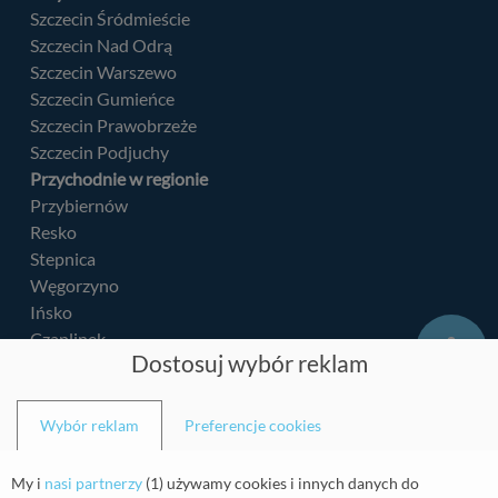
Szczecin Śródmieście
Szczecin Nad Odrą
Szczecin Warszewo
Szczecin Gumieńce
Szczecin Prawobrzeże
Szczecin Podjuchy
Przychodnie w regionie
Przybiernów
Resko
Stepnica
Węgorzyno
Ińsko
Czaplinek
Dostosuj wybór reklam
Kalisz Pomorski
Mścice
Łobez
Wybór reklam
Preferencje cookies
Barlinek
Police
My i
nasi partnerzy
(
1
) używamy cookies i innych danych do