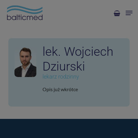
Skip
Men
to
main
content
lek. Wojciech
Dziurski
lekarz rodzinny
Opis już wkrótce