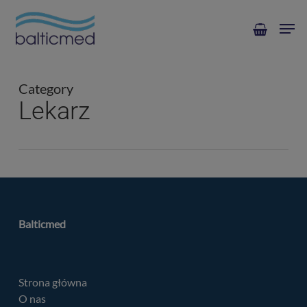
Skip
Men
to
main
content
Category
Lekarz
Balticmed
Strona główna
O nas