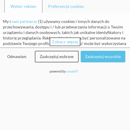
Wybór reklam
Preferencje cookies
Imię
(wymagane)
My i
nasi partnerzy
(
1
) używamy cookies i innych danych do
przechowywania, dostępu i / lub przetwarzania informacji o Twoim
urządzeniu i danych osobowych, takich jak unikalne identyfikatory i
historię przeglądania. Reklamy i treści mogą być personalizowane na
Nazwisko
(wymagane)
Zobacz więcej
podstawie Twojego profilu. Twoja aktywność może być wykorzystana
do tworzenia lub ulepszania profilu o Tobie dla personalizowanej
reklamy i treści. Możemy mierzyć również wydajność reklam i treści.
Odmawiam
Zaakceptuj wybrane
Zaakceptuj wszystkie
Raporty mogą być generowane na podstawie Twojej aktywności i
aktywności innych osób. Twoja aktywność w tej usłudze może pomóc
w rozwijaniu i ulepszaniu produktów i usług. Możesz się na to
Email
(wymagane)
powered by
createIT
zgodzić, uzyskać więcej informacji, a następnie zdecydować.
Pamiętaj, że przetwarzanie danych na podstawie uzasadnionych
interesów nie wymaga Twojej zgody, ale nadal możesz zdecydować się
na rezygnację, klikając na
szczegóły
pod 'Partnerzy (uzasadniony
interes)'. Twoje wybory wpływają tylko na tę stronę. Możesz zmienić
Zgoda na otrzymywanie informacji
zdanie w dowolnym momencie, klikając na ikonę w prawym dolnym
marketingowych
(wymagane)
rogu strony, która otworzy okno Wybór reklam, gdzie zawsze możesz
dostosować swoje wybory.
Wyrażam zgodę na przetwarzanie moich danych
osobowych: adres email, imię i nazwisko przez
Aby dowiedzieć się więcej, prosimy o zapoznanie się z naszą
polityka