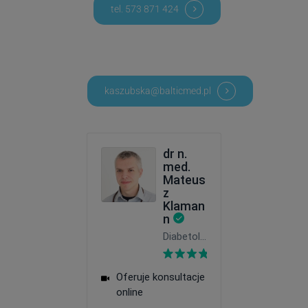
tel. 573 871 424
kaszubska@balticmed.pl