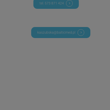
tel. 573 871 424
kaszubska@balticmed.pl