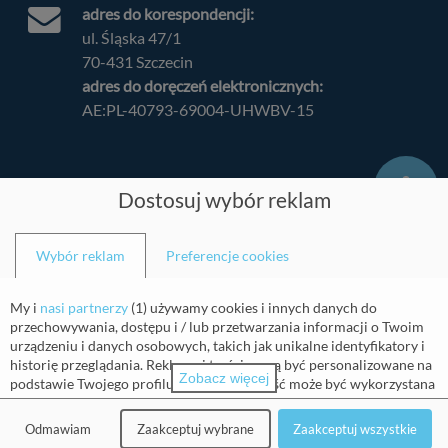
adres do korespondencji:
ul. Śląska 47/1
70-431 Szczecin
adres do doręczeń elektronicznych:
AE:PL-40793-69004-UHWBV-15
Dostosuj wybór reklam
Balticmed
Wybór reklam
Preferencje cookies
Strona główna
My i
nasi partnerzy
(
1
) używamy cookies i innych danych do
O nas
przechowywania, dostępu i / lub przetwarzania informacji o Twoim
Kontakt
urządzeniu i danych osobowych, takich jak unikalne identyfikatory i
POZnaj Depresję
historię przeglądania. Reklamy i treści mogą być personalizowane na
Zobacz więcej
Edukacja
podstawie Twojego profilu. Twoja aktywność może być wykorzystana
do tworzenia lub ulepszania profilu o Tobie dla personalizowanej
Karta Pacjenta
reklamy i treści. Możemy mierzyć również wydajność reklam i treści.
Partnerzy
Odmawiam
Zaakceptuj wybrane
Zaakceptuj wszystkie
Raporty mogą być generowane na podstawie Twojej aktywności i