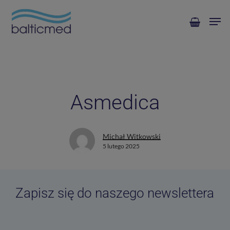
Skip
Men
to
main
content
Asmedica
Michał Witkowski
5 lutego 2025
Zapisz się do naszego newslettera