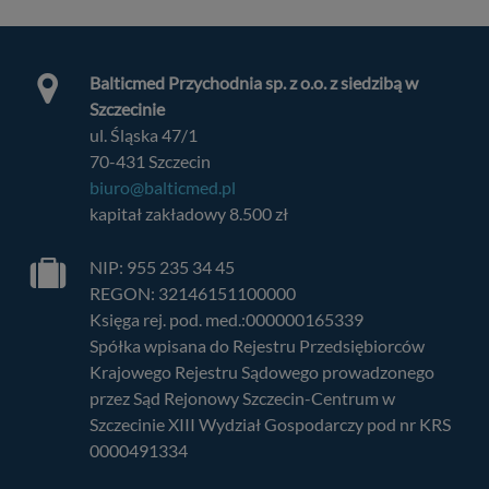
Balticmed Przychodnia sp. z o.o. z siedzibą w
Szczecinie
ul. Śląska 47/1
70-431 Szczecin
biuro@balticmed.pl
kapitał zakładowy 8.500 zł
NIP: 955 235 34 45
REGON: 32146151100000
Księga rej. pod. med.:000000165339
Spółka wpisana do Rejestru Przedsiębiorców
Krajowego Rejestru Sądowego prowadzonego
przez Sąd Rejonowy Szczecin-Centrum w
Szczecinie XIII Wydział Gospodarczy pod nr KRS
0000491334