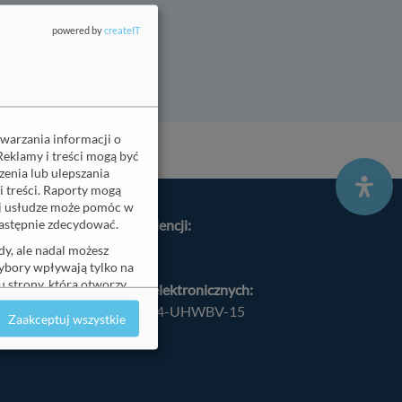
powered by
createIT
twarzania informacji o
Reklamy i treści mogą być
enia lub ulepszania
i treści. Raporty mogą
ej usłudze może pomóc w
 następnie zdecydować.
adres do korespondencji:
ul. Śląska 47/1
y, ale nadal możesz
wybory wpływają tylko na
70-431 Szczecin
 strony, która otworzy
adres do doręczeń elektronicznych:
AE:PL-40793-69004-UHWBV-15
Zaakceptuj wszystkie
Szczegóły
↓