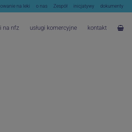
owanie na leki
o nas
Zespół
inicjatywy
dokumenty
i na nfz
usługi komercyjne
kontakt