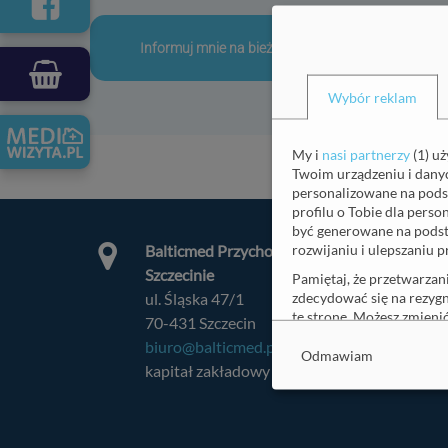
Wybór reklam
My i
nasi partnerzy
(
1
) u
Twoim urządzeniu i danych
personalizowane na pods
profilu o Tobie dla pers
być generowane na podst
rozwijaniu i ulepszaniu p
Balticmed Przychodnia sp. z o.o. z siedzibą w
Szczecinie
Pamiętaj, że przetwarzan
zdecydować się na rezygn
ul. Śląska 47/1
tę stronę. Możesz zmien
70-431 Szczecin
okno Wybór reklam, gdzi
biuro@balticmed.pl
Odmawiam
Aby dowiedzieć się więce
kapitał zakładowy 8.500 zł
Cele
(
11
)