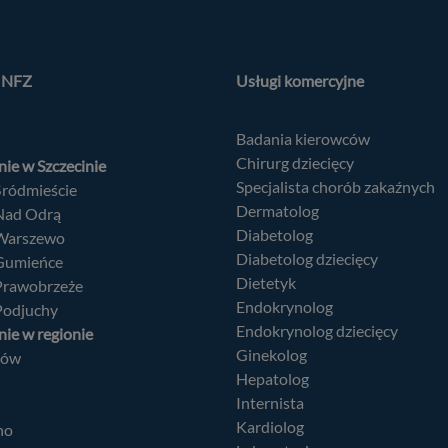
(
2
)
a NFZ
Usługi komercyjne
niony interes)
(
1
)
Badania kierowców
e wymagane)
Chirurg dziecięcy
ie w Szczecinie
Specjalista chorób zakaźnych
Śródmieście
(zawsze wymagane)
Dermatolog
 Nad Odrą
Diabetolog
 Warszewo
wszystkie usługi
Diabetolog dziecięcy
 Gumieńce
rzełącznika można włączać lub wyłączać wszystkie usługi.
Dietetyk
 Prawobrzeże
Endokrynolog
Podjuchy
Endokrynolog dziecięcy
ie w regionie
Ginekolog
nów
Hepatolog
Internista
Kardiolog
no