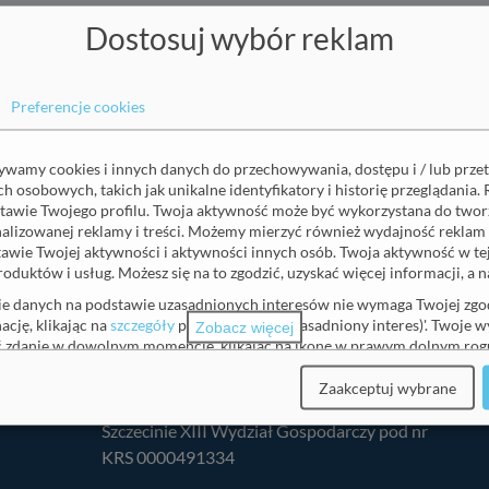
Dostosuj wybór reklam
Preferencje cookies
żywamy cookies i innych danych do przechowywania, dostępu i / lub prze
 osobowych, takich jak unikalne identyfikatory i historię przeglądania. 
tawie Twojego profilu. Twoja aktywność może być wykorzystana do tworz
onalizowanej reklamy i treści. Możemy mierzyć również wydajność reklam 
awie Twojej aktywności i aktywności innych osób. Twoja aktywność w t
roduktów i usług. Możesz się na to zgodzić, uzyskać więcej informacji, a
NIP: 955 235 34 45
REGON: 32146151100000
ie danych na podstawie uzasadnionych interesów nie wymaga Twojej zgod
ację, klikając na
szczegóły
pod 'Partnerzy (uzasadniony interes)'. Twoje 
Księga rej. pod. med.:000000165339
Zobacz więcej
ić zdanie w dowolnym momencie, klikając na ikonę w prawym dolnym rogu
Spółka wpisana do Rejestru Przedsiębiorców
e zawsze możesz dostosować swoje wybory.
Krajowego Rejestru Sądowego prowadzonego
Zaakceptuj wybrane
j, prosimy o zapoznanie się z naszą
polityka prywatności
.
przez Sąd Rejonowy Szczecin-Centrum w
Szczecinie XIII Wydział Gospodarczy pod nr
KRS 0000491334