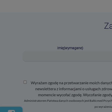
Za
Imię
(wymagane)
Wyrażam zgodę na przetwarzanie moich danych o
newslettera z informacjami o usługach zdrowotnych, nowościach i
momencie wycofać zgodę. Wycofanie zgody 
Administratorem Państwa danych osobowych jest Balticmed Przychodnia Spółka z ograniczoną odpowiedzialnością z siedzibą w Szczecinie, ul. Śląska 47/1, 70-431 Szczecin.Dane służą rejestracji i obsłudze świadczeń oraz
po wyrażeniu 