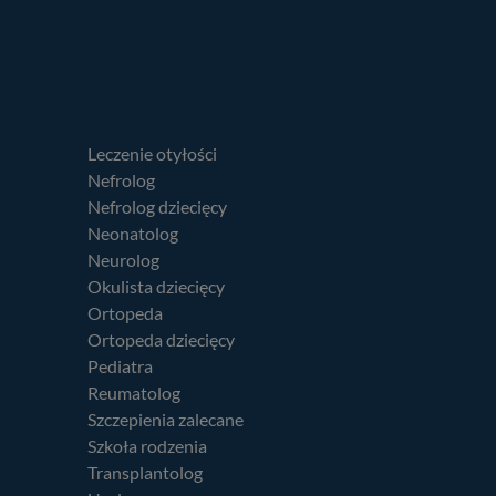
Szczegóły
↓
Szczegóły
↓
Szczegóły
↓
Leczenie otyłości
Szczegóły
↓
Nefrolog
Nefrolog dziecięcy
Szczegóły
↓
Neonatolog
Neurolog
Okulista dziecięcy
Ortopeda
Ortopeda dziecięcy
Pediatra
Reumatolog
Szczepienia zalecane
Szkoła rodzenia
Transplantolog