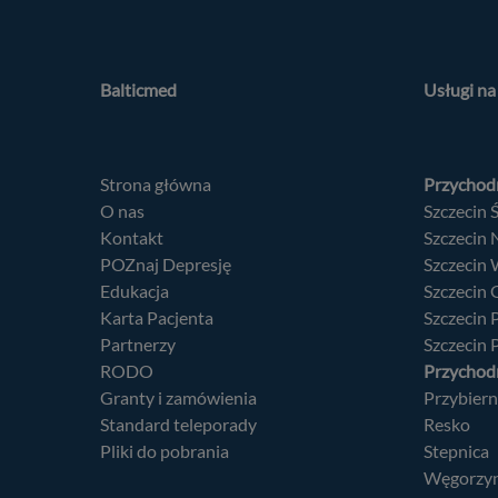
Specjalne funkcje
Partnerzy
(
1
)
Balticmed
Usługi n
Partnerzy (uzasad
Funkcje
(
3
)
(zawsz
Strona główna
Przychodn
O nas
Szczecin 
Specjalne cele
(
3
)
Kontakt
Szczecin
POZnaj Depresję
Szczecin
Włącz lub wyłącz 
Edukacja
Szczecin
Za pomocą tego p
Karta Pacjenta
Szczecin
Partnerzy
Szczecin 
RODO
Przychodn
Granty i zamówienia
Przybier
Standard teleporady
Resko
Pliki do pobrania
Stepnica
Węgorzy