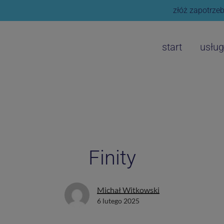
złóż zapotrzeb
start
usług
Finity
Michał Witkowski
6 lutego 2025