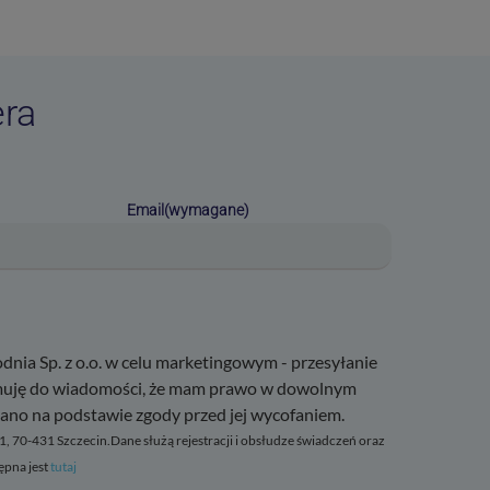
era
Email
(wymagane)
nia Sp. z o.o. w celu marketingowym - przesyłanie
no na podstawie zgody przed jej wycofaniem.
ępna jest
tutaj