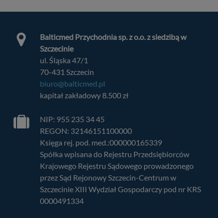
Balticmed Przychodnia sp. z o.o. z siedzibą w
Szczecinie
ul. Śląska 47/1
70-431 Szczecin
biuro@balticmed.pl
kapitał zakładowy 8.500 zł
NIP: 955 235 34 45
REGON: 32146151100000
Księga rej. pod. med.:000000165339
Spółka wpisana do Rejestru Przedsiębiorców
Krajowego Rejestru Sądowego prowadzonego
przez Sąd Rejonowy Szczecin-Centrum w
Szczecinie XIII Wydział Gospodarczy pod nr KRS
0000491334