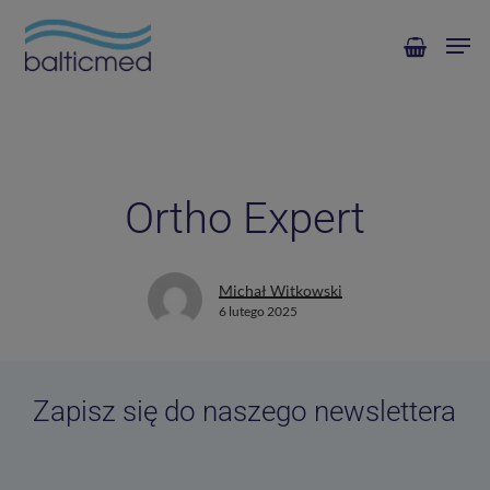
Skip
Men
to
main
content
Ortho Expert
Michał Witkowski
6 lutego 2025
Zapisz się do naszego newslettera