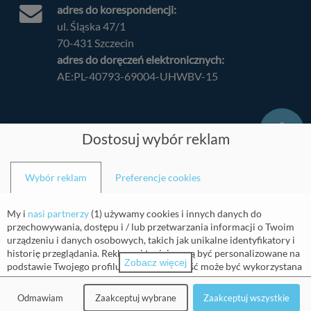
adres do korespondencji:
ul. Śląska 47/1
70-431 Szczecin
adres do doręczeń elektronicznych:
AE:PL-40793-69004-UHWBV-15
Dostosuj wybór reklam
Balticmed
Wybór reklam
Preferencje cookies
Strona główna
My i
nasi partnerzy
(
1
) używamy cookies i innych danych do
O nas
przechowywania, dostępu i / lub przetwarzania informacji o Twoim
Kontakt
urządzeniu i danych osobowych, takich jak unikalne identyfikatory i
POZnaj Depresję
historię przeglądania. Reklamy i treści mogą być personalizowane na
Zobacz więcej
Edukacja
podstawie Twojego profilu. Twoja aktywność może być wykorzystana
do tworzenia lub ulepszania profilu o Tobie dla personalizowanej
Karta Pacjenta
reklamy i treści. Możemy mierzyć również wydajność reklam i treści.
Partnerzy
Odmawiam
Zaakceptuj wybrane
Zaakceptuj wszystkie
Raporty mogą być generowane na podstawie Twojej aktywności i