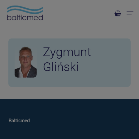
Skip
Men
to
main
content
Zygmunt
Gliński
Balticmed