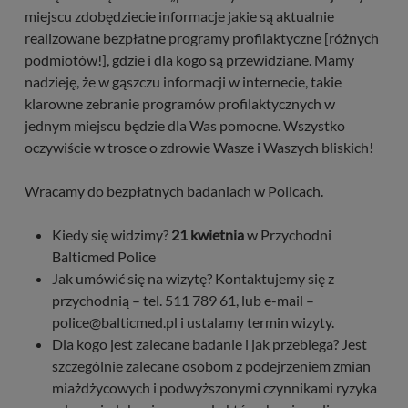
miejscu zdobędziecie informacje jakie są aktualnie
realizowane bezpłatne programy profilaktyczne [różnych
podmiotów!], gdzie i dla kogo są przewidziane. Mamy
nadzieję, że w gąszczu informacji w internecie, takie
klarowne zebranie programów profilaktycznych w
jednym miejscu będzie dla Was pomocne. Wszystko
oczywiście w trosce o zdrowie Wasze i Waszych bliskich!
Wracamy do bezpłatnych badaniach w Policach.
Kiedy się widzimy?
21 kwietnia
w Przychodni
Balticmed Police
Jak umówić się na wizytę? Kontaktujemy się z
przychodnią – tel. 511 789 61, lub e-mail –
police@balticmed.pl i ustalamy termin wizyty.
Dla kogo jest zalecane badanie i jak przebiega? Jest
szczególnie zalecane osobom z podejrzeniem zmian
miażdżycowych i podwyższonymi czynnikami ryzyka