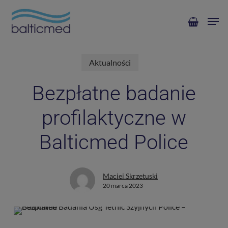
Skip
Men
to
main
content
Aktualności
Bezpłatne badanie
profilaktyczne w
Balticmed Police
Maciej Skrzetuski
20 marca 2023