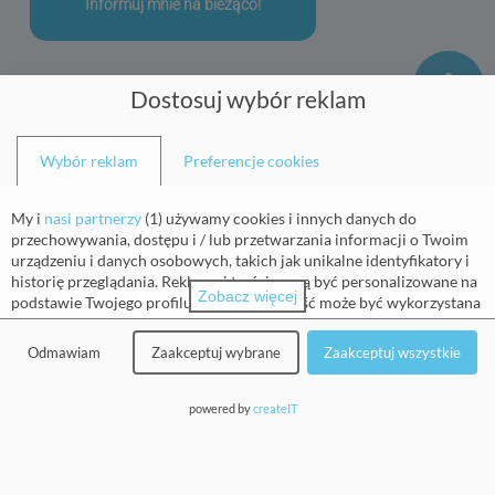
Dostosuj wybór reklam
Wybór reklam
Preferencje cookies
My i
nasi partnerzy
(
1
) używamy cookies i innych danych do
przechowywania, dostępu i / lub przetwarzania informacji o Twoim
Maciej Skrzetuski
urządzeniu i danych osobowych, takich jak unikalne identyfikatory i
historię przeglądania. Reklamy i treści mogą być personalizowane na
Zobacz więcej
podstawie Twojego profilu. Twoja aktywność może być wykorzystana
do tworzenia lub ulepszania profilu o Tobie dla personalizowanej
Balticmed Przychodnia sp. z o.o. z siedzibą w
reklamy i treści. Możemy mierzyć również wydajność reklam i treści.
Odmawiam
Zaakceptuj wybrane
Zaakceptuj wszystkie
Szczecinie
Raporty mogą być generowane na podstawie Twojej aktywności i
aktywności innych osób. Twoja aktywność w tej usłudze może pomóc
ul. Śląska 47/1
w rozwijaniu i ulepszaniu produktów i usług. Możesz się na to
powered by
createIT
70-431 Szczecin
zgodzić, uzyskać więcej informacji, a następnie zdecydować.
biuro@balticmed.pl
Pamiętaj, że przetwarzanie danych na podstawie uzasadnionych
kapitał zakładowy 8.500 zł
interesów nie wymaga Twojej zgody, ale nadal możesz zdecydować się