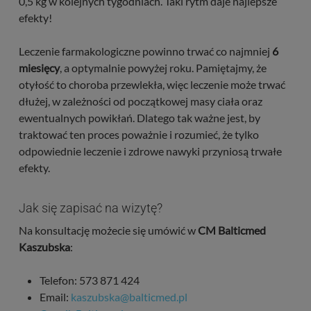
0,5 kg w kolejnych tygodniach. Taki rytm daje najlepsze
efekty!
Leczenie farmakologiczne powinno trwać co najmniej
6
miesięcy
, a optymalnie powyżej roku. Pamiętajmy, że
otyłość to choroba przewlekła, więc leczenie może trwać
dłużej, w zależności od początkowej masy ciała oraz
ewentualnych powikłań. Dlatego tak ważne jest, by
traktować ten proces poważnie i rozumieć, że tylko
odpowiednie leczenie i zdrowe nawyki przyniosą trwałe
efekty.
Jak się zapisać na wizytę?
Na konsultację możecie się umówić w
CM Balticmed
Kaszubska
:
Telefon: 573 871 424
Email:
kaszubska@balticmed.pl