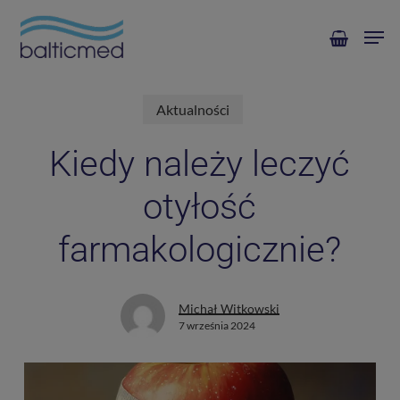
Skip
Men
to
main
content
Aktualności
Kiedy należy leczyć
otyłość
farmakologicznie?
Michał Witkowski
7 września 2024