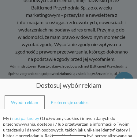
osobowych: adres email, imię i nazwisko przez
Balticmed Przychodnia Sp. z o.o. w celu
marketingowym - przesyłanie newslettera z
informacjami o usługach zdrowotnych, nowościach i
wydarzeniach na podany adres email. Przyjmuję do
wiadomości, że mam prawo w dowolnym momencie
wycofać zgodę. Wycofanie zgody nie wpływa na
zgodność z prawem przetwarzania, którego dokonano
na podstawie zgody przed jej wycofaniem.
Administratorem Państwa danych osobowych jest Balticmed Przychodnia
Spółka z ograniczoną odpowiedzialnością z siedzibą w Szczecinie, ul. Śląska
47/1, 70-431 Szczecin.Dane służą rejestracji i obsłudze świadczeń oraz po
Dostosuj wybór reklam
wyrażeniu odrębnej zgody w celu przesłania newslettera. Pełna treść
klauzuli informacyjnej dostępna jest
tutaj
Wybór reklam
Preferencje cookies
My i
nasi partnerzy
(
1
) używamy cookies i innych danych do
przechowywania, dostępu i / lub przetwarzania informacji o Twoim
urządzeniu i danych osobowych, takich jak unikalne identyfikatory i
historię przeglądania. Reklamy i treści mogą być personalizowane na