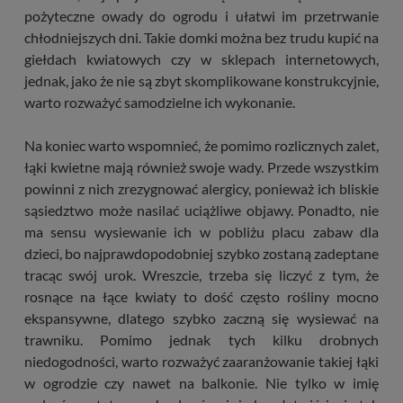
pożyteczne owady do ogrodu i ułatwi im przetrwanie
chłodniejszych dni. Takie domki można bez trudu kupić na
giełdach kwiatowych czy w sklepach internetowych,
jednak, jako że nie są zbyt skomplikowane konstrukcyjnie,
warto rozważyć samodzielne ich wykonanie.
Na koniec warto wspomnieć, że pomimo rozlicznych zalet,
łąki kwietne mają również swoje wady. Przede wszystkim
powinni z nich zrezygnować alergicy, ponieważ ich bliskie
sąsiedztwo może nasilać uciążliwe objawy. Ponadto, nie
ma sensu wysiewanie ich w pobliżu placu zabaw dla
dzieci, bo najprawdopodobniej szybko zostaną zadeptane
tracąc swój urok. Wreszcie, trzeba się liczyć z tym, że
rosnące na łące kwiaty to dość często rośliny mocno
ekspansywne, dlatego szybko zaczną się wysiewać na
trawniku. Pomimo jednak tych kilku drobnych
niedogodności, warto rozważyć zaaranżowanie takiej łąki
w ogrodzie czy nawet na balkonie. Nie tylko w imię