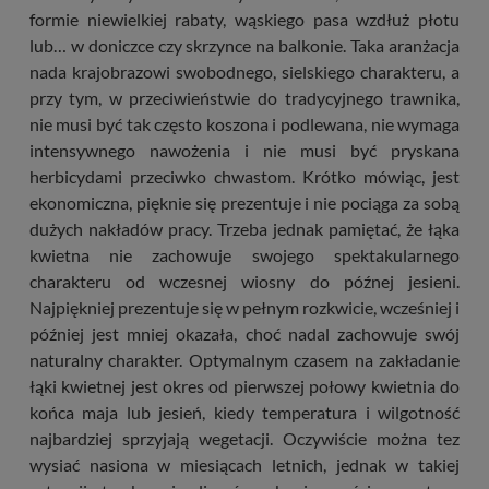
formie niewielkiej rabaty, wąskiego pasa wzdłuż płotu
lub… w doniczce czy skrzynce na balkonie. Taka aranżacja
nada krajobrazowi swobodnego, sielskiego charakteru, a
przy tym, w przeciwieństwie do tradycyjnego trawnika,
nie musi być tak często koszona i podlewana, nie wymaga
intensywnego nawożenia i nie musi być pryskana
herbicydami przeciwko chwastom. Krótko mówiąc, jest
ekonomiczna, pięknie się prezentuje i nie pociąga za sobą
dużych nakładów pracy. Trzeba jednak pamiętać, że łąka
kwietna nie zachowuje swojego spektakularnego
charakteru od wczesnej wiosny do późnej jesieni.
Najpiękniej prezentuje się w pełnym rozkwicie, wcześniej i
później jest mniej okazała, choć nadal zachowuje swój
naturalny charakter. Optymalnym czasem na zakładanie
łąki kwietnej jest okres od pierwszej połowy kwietnia do
końca maja lub jesień, kiedy temperatura i wilgotność
najbardziej sprzyjają wegetacji. Oczywiście można tez
wysiać nasiona w miesiącach letnich, jednak w takiej