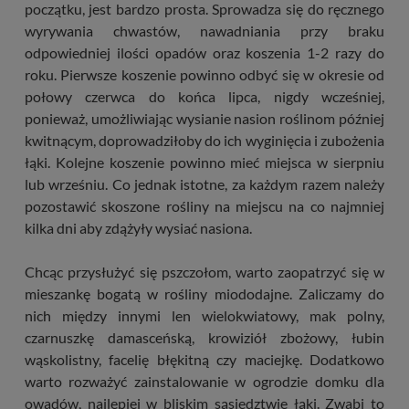
początku, jest bardzo prosta. Sprowadza się do ręcznego
wyrywania chwastów, nawadniania przy braku
odpowiedniej ilości opadów oraz koszenia 1-2 razy do
roku. Pierwsze koszenie powinno odbyć się w okresie od
połowy czerwca do końca lipca, nigdy wcześniej,
ponieważ, umożliwiając wysianie nasion roślinom później
kwitnącym, doprowadziłoby do ich wyginięcia i zubożenia
łąki. Kolejne koszenie powinno mieć miejsca w sierpniu
lub wrześniu. Co jednak istotne, za każdym razem należy
pozostawić skoszone rośliny na miejscu na co najmniej
kilka dni aby zdążyły wysiać nasiona.
Chcąc przysłużyć się pszczołom, warto zaopatrzyć się w
mieszankę bogatą w rośliny miododajne. Zaliczamy do
nich między innymi len wielokwiatowy, mak polny,
czarnuszkę damasceńską, krowiziół zbożowy, łubin
wąskolistny, facelię błękitną czy maciejkę. Dodatkowo
warto rozważyć zainstalowanie w ogrodzie domku dla
owadów, najlepiej w bliskim sąsiedztwie łąki. Zwabi to