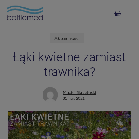
Skip
Men
to
main
content
Aktualności
Łąki kwietne zamiast
trawnika?
Maciej Skrzetuski
31 maja 2021