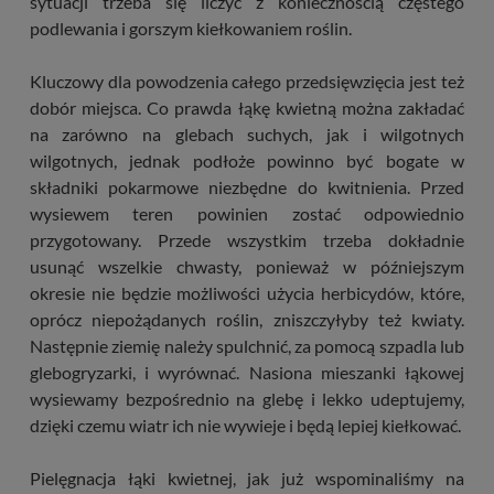
sytuacji trzeba się liczyć z koniecznością częstego
podlewania i gorszym kiełkowaniem roślin.
Kluczowy dla powodzenia całego przedsięwzięcia jest też
dobór miejsca. Co prawda łąkę kwietną można zakładać
na zarówno na glebach suchych, jak i wilgotnych
wilgotnych, jednak podłoże powinno być bogate w
składniki pokarmowe niezbędne do kwitnienia. Przed
wysiewem teren powinien zostać odpowiednio
przygotowany. Przede wszystkim trzeba dokładnie
usunąć wszelkie chwasty, ponieważ w późniejszym
okresie nie będzie możliwości użycia herbicydów, które,
oprócz niepożądanych roślin, zniszczyłyby też kwiaty.
Następnie ziemię należy spulchnić, za pomocą szpadla lub
glebogryzarki, i wyrównać. Nasiona mieszanki łąkowej
wysiewamy bezpośrednio na glebę i lekko udeptujemy,
dzięki czemu wiatr ich nie wywieje i będą lepiej kiełkować.
Pielęgnacja łąki kwietnej, jak już wspominaliśmy na