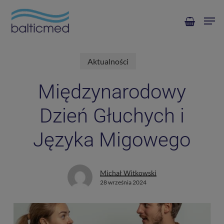
Skip
Men
to
main
content
Aktualności
Międzynarodowy
Dzień Głuchych i
Języka Migowego
Michał Witkowski
28 września 2024