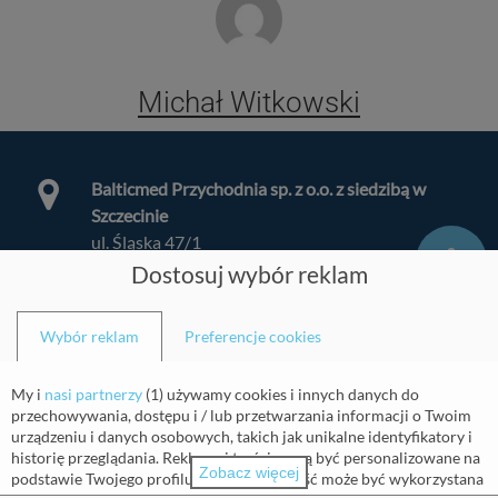
Michał Witkowski
Balticmed Przychodnia sp. z o.o. z siedzibą w
Szczecinie
ul. Śląska 47/1
70-431 Szczecin
Dostosuj wybór reklam
biuro@balticmed.pl
kapitał zakładowy 8.500 zł
Wybór reklam
Preferencje cookies
NIP: 955 235 34 45
My i
nasi partnerzy
(
1
) używamy cookies i innych danych do
REGON: 32146151100000
przechowywania, dostępu i / lub przetwarzania informacji o Twoim
Księga rej. pod. med.:000000165339
urządzeniu i danych osobowych, takich jak unikalne identyfikatory i
Spółka wpisana do Rejestru Przedsiębiorców
historię przeglądania. Reklamy i treści mogą być personalizowane na
Zobacz więcej
podstawie Twojego profilu. Twoja aktywność może być wykorzystana
Krajowego Rejestru Sądowego prowadzonego