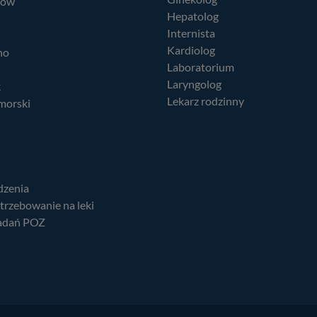
nów
Hepatolog
Internista
Kardiolog
no
Laboratorium
Laryngolog
k
Lekarz rodzinny
morski
dzenia
trzebowanie na leki
adań POZ