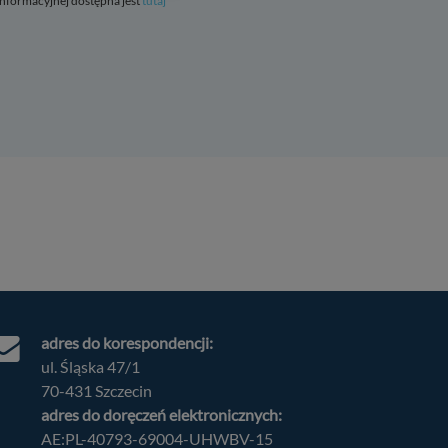
 informacyjnej dostępna jest
tutaj
Szczegóły
↓
Szczegóły
↓
Szczegóły
↓
Szczegóły
↓
Szczegóły
↓
Szczegóły
↓
adres do korespondencji:
ul. Śląska 47/1
70-431 Szczecin
adres do doręczeń elektronicznych:
AE:PL-40793-69004-UHWBV-15