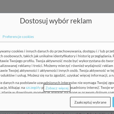
Dostosuj wybór reklam
pisz się do naszego newslett
Preferencje cookies
Nazwisko
(wymagane)
żywamy cookies i innych danych do przechowywania, dostępu i / lub prze
 osobowych, takich jak unikalne identyfikatory i historię przeglądania. 
tawie Twojego profilu. Twoja aktywność może być wykorzystana do tworz
onalizowanej reklamy i treści. Możemy mierzyć również wydajność reklam 
awie Twojej aktywności i aktywności innych osób. Twoja aktywność w t
roduktów i usług. Możesz się na to zgodzić, uzyskać więcej informacji, a
Zgoda na otrzymywanie informacji marketingowych
(wymagane)
ie danych na podstawie uzasadnionych interesów nie wymaga Twojej zgod
moich danych osobowych: adres email, imię i nazwisko przez Balt
ację, klikając na
szczegóły
pod 'Partnerzy (uzasadniony interes)'. Twoje 
Zobacz więcej
wslettera z informacjami o usługach zdrowotnych, nowościach i w
ić zdanie w dowolnym momencie, klikając na ikonę w prawym dolnym rogu
am prawo w dowolnym momencie wycofać zgodę. Wycofanie zgody
e zawsze możesz dostosować swoje wybory.
etwarzania, którego dokonano na podstawie zgody przed jej wyco
Zaakceptuj wybrane
j, prosimy o zapoznanie się z naszą
polityka prywatności
.