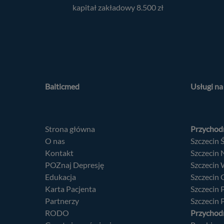
kapitał zakładowy 8.500 zł
Balticmed
Usługi n
Strona główna
Przychodn
O nas
Szczecin 
Kontakt
Szczecin
POZnaj Depresję
Szczecin
Edukacja
Szczecin
Karta Pacjenta
Szczecin
Partnerzy
Szczecin 
RODO
Przychodn