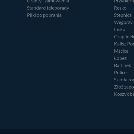
Granty i zamówienia
Przybier
Standard teleporady
Resko
Pliki do pobrania
Stepnica
Węgorzy
Ińsko
Czapline
Kalisz Po
Mścice
Łobez
Barlinek
Police
Szkoła ro
Złóż zapo
Koszyk b