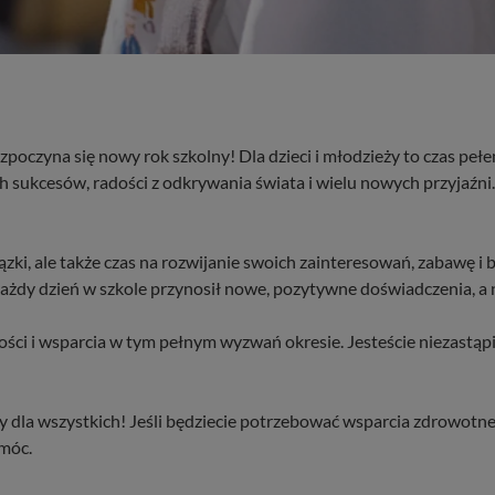
zpoczyna się nowy rok szkolny! Dla dzieci i młodzieży to czas peł
ukcesów, radości z odkrywania świata i wielu nowych przyjaźni. N
iązki, ale także czas na rozwijanie swoich zainteresowań, zabawę 
żdy dzień w szkole przynosił nowe, pozytywne doświadczenia, a n
ści i wsparcia w tym pełnym wyzwań okresie. Jesteście niezastą
 dla wszystkich! Jeśli będziecie potrzebować wsparcia zdrowotneg
móc.