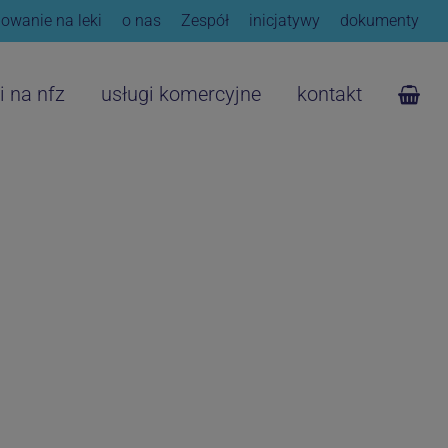
owanie na leki
o nas
Zespół
inicjatywy
dokumenty
i na nfz
usługi komercyjne
kontakt