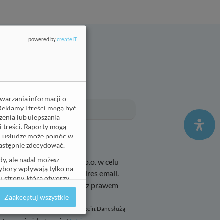
powered by
createIT
era
Email
(wymagane)
twarzania informacji o
Reklamy i treści mogą być
enia lub ulepszania
i treści. Raporty mogą
ej usłudze może pomóc w
 następnie zdecydować.
y, ale nadal możesz
icmed Przychodnia Sp. z o.o. w celu
wybory wpływają tylko na
ydarzeniach na podany adres email.
 strony, która otworzy
 nie wpływa na zgodność z prawem
faniem.
Zaakceptuj wszystkie