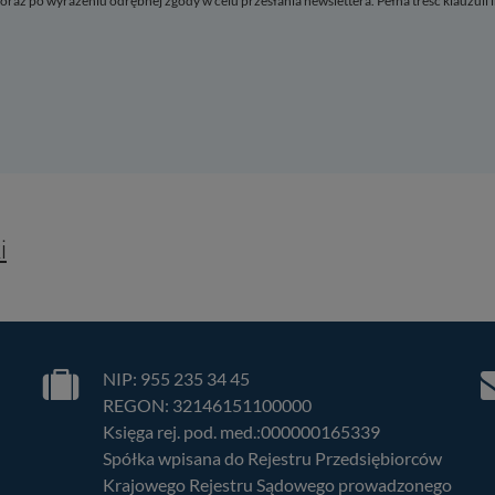
ń oraz po wyrażeniu odrębnej zgody w celu przesłania newslettera. Pełna treść klauzuli
(
2
)
niony interes)
(
1
)
e wymagane)
i
(zawsze wymagane)
wszystkie usługi
rzełącznika można włączać lub wyłączać wszystkie usługi.
NIP: 955 235 34 45
REGON: 32146151100000
Księga rej. pod. med.:000000165339
Spółka wpisana do Rejestru Przedsiębiorców
Krajowego Rejestru Sądowego prowadzonego