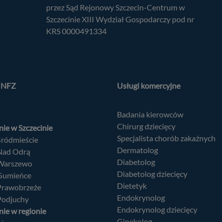
przez Sąd Rejonowy Szczecin-Centrum w
Szczecinie XIII Wydział Gospodarczy pod nr
KRS 0000491334
a NFZ
Usługi komercyjne
Badania kierowców
Chirurg dziecięcy
ie w Szczecinie
Specjalista chorób zakaźnych
Śródmieście
Dermatolog
 Nad Odrą
Diabetolog
 Warszewo
Diabetolog dziecięcy
 Gumieńce
Dietetyk
 Prawobrzeże
Endokrynolog
Podjuchy
Endokrynolog dziecięcy
ie w regionie
Ginekolog