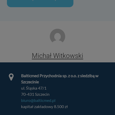
Michał Witkowski
Balticmed Przychodnia sp. z o.o. z siedzibą w
Szczecinie
ul. Śląska 47/1
70-431 Szczecin
biuro@balticmed.pl
kapitał zakładowy 8.500 zł