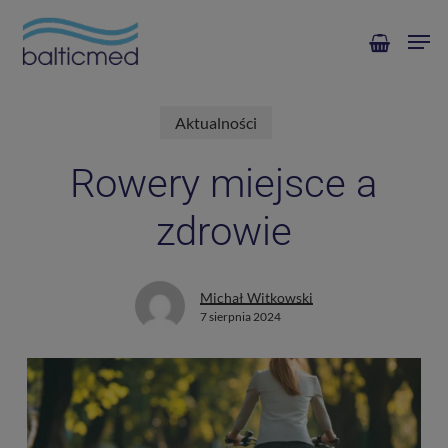
Skip
Men
to
main
content
Aktualności
Rowery miejsce a
zdrowie
Michał Witkowski
7 sierpnia 2024