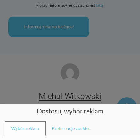
klauzuli informacyjnej dostępna jest
tutaj
Michał Witkowski
Dostosuj wybór reklam
Balticmed Przychodnia sp. z o.o. z siedzibą w
Szczecinie
Wybór reklam
Preferencje cookies
ul. Śląska 47/1