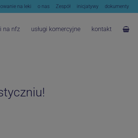
owanie na leki
o nas
Zespół
inicjatywy
dokumenty
i na nfz
usługi komercyjne
kontakt
tyczniu!