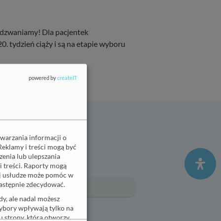
oddzwaniamy! Dla pacjentek
. tydzień ciąży i są na etapie wyboru
powered by
createIT
era
twarzania informacji o
Reklamy i treści mogą być
enia lub ulepszania
i treści. Raporty mogą
Email
(wymagane)
ej usłudze może pomóc w
 następnie zdecydować.
y, ale nadal możesz
wybory wpływają tylko na
 strony, która otworzy