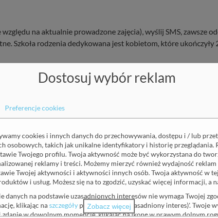
e względu na aktualnie prowadzone zajęcia), wyślij SMS, zawsze 
ne. Szkoła rodzenia dedykowana jest kobietom, które ukończyły 20
Dostosuj wybór reklam
Preferencje cookies
pisz się do naszego newslett
żywamy cookies i innych danych do przechowywania, dostępu i / lub prze
 osobowych, takich jak unikalne identyfikatory i historię przeglądania. 
tawie Twojego profilu. Twoja aktywność może być wykorzystana do tworz
onalizowanej reklamy i treści. Możemy mierzyć również wydajność reklam 
Nazwisko
(wymagane)
awie Twojej aktywności i aktywności innych osób. Twoja aktywność w t
roduktów i usług. Możesz się na to zgodzić, uzyskać więcej informacji, a
ie danych na podstawie uzasadnionych interesów nie wymaga Twojej zgod
ację, klikając na
szczegóły
pod 'Partnerzy (uzasadniony interes)'. Twoje 
Zobacz więcej
ić zdanie w dowolnym momencie, klikając na ikonę w prawym dolnym rogu