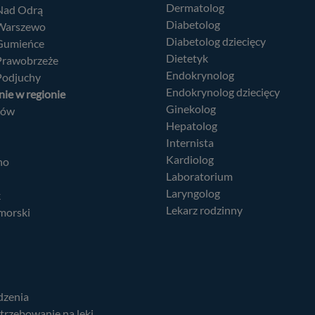
Dermatolog
 Nad Odrą
Diabetolog
 Warszewo
Diabetolog dziecięcy
 Gumieńce
Dietetyk
 Prawobrzeże
Endokrynolog
Podjuchy
Endokrynolog dziecięcy
ie w regionie
Ginekolog
nów
Hepatolog
Internista
Kardiolog
no
Laboratorium
Laryngolog
k
Lekarz rodzinny
morski
dzenia
trzebowanie na leki