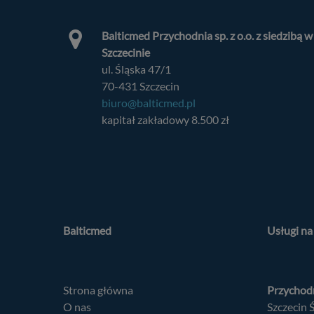
Balticmed Przychodnia sp. z o.o. z siedzibą w
Szczecinie
ul. Śląska 47/1
70-431 Szczecin
biuro@balticmed.pl
kapitał zakładowy 8.500 zł
Balticmed
Usługi n
Strona główna
Przychodn
O nas
Szczecin 