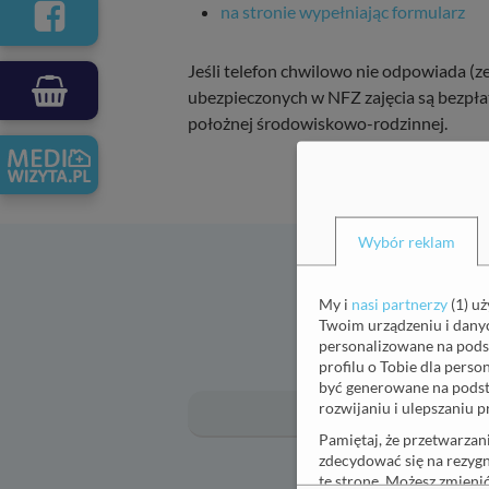
na stronie wypełniając formularz
Jeśli telefon chwilowo nie odpowiada (z
ubezpieczonych w NFZ zajęcia są bezpłat
położnej środowiskowo-rodzinnej.
Wybór reklam
Za
My i
nasi partnerzy
(
1
) u
Twoim urządzeniu i danych
personalizowane na pods
profilu o Tobie dla pers
Imię
(wymagane)
być generowane na podst
rozwijaniu i ulepszaniu p
Pamiętaj, że przetwarzan
zdecydować się na rezygn
tę stronę. Możesz zmien