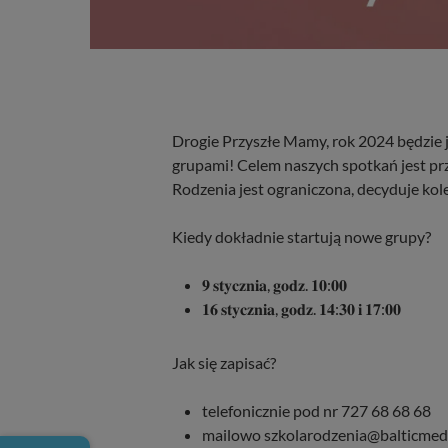
Drogie Przyszłe Mamy, rok 2024 będzie 
grupami! Celem naszych spotkań jest przy
Rodzenia jest ograniczona, decyduje kol
Kiedy dokładnie startują nowe grupy?
𝟗 𝐬𝐭𝐲𝐜𝐳𝐧𝐢𝐚, 𝐠𝐨𝐝𝐳. 𝟏𝟎:𝟎𝟎
𝟏𝟔 𝐬𝐭𝐲𝐜𝐳𝐧𝐢𝐚, 𝐠𝐨𝐝𝐳. 𝟏𝟒:𝟑𝟎 𝐢 𝟏𝟕:𝟎𝟎
Jak się zapisać?
telefonicznie pod nr 727 68 68 68
mailowo szkolarodzenia@balticmed