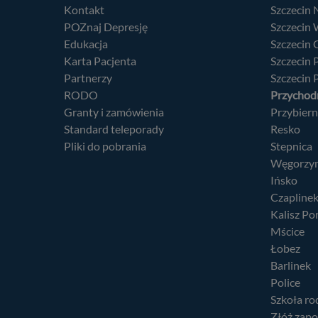
Kontakt
Szczecin
POZnaj Depresję
Szczecin
Edukacja
Szczecin
Karta Pacjenta
Szczecin
Partnerzy
Szczecin 
RODO
Przychodn
Granty i zamówienia
Przybier
Standard teleporady
Resko
Pliki do pobrania
Stepnica
Węgorzy
Ińsko
Czapline
Kalisz Po
Mścice
Łobez
Barlinek
Police
Szkoła ro
Złóż zapo