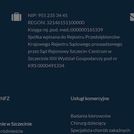
NIP: 955 235 34 45
REGON: 32146151100000
Księga rej. pod. med.:000000165339
Spółka wpisana do Rejestru Przedsiębiorców
Krajowego Rejestru Sądowego prowadzonego
przez Sąd Rejonowy Szczecin-Centrum w
Szczecinie XIII Wydział Gospodarczy pod nr
KRS 0000491334
a NFZ
Usługi komercyjne
Badania kierowców
Chirurg dziecięcy
ie w Szczecinie
Specjalista chorób zakaźnych
Śródmieście