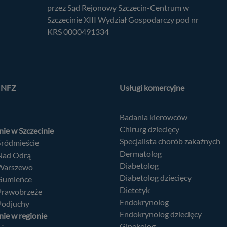
przez Sąd Rejonowy Szczecin-Centrum w
Szczecinie XIII Wydział Gospodarczy pod nr
KRS 0000491334
a NFZ
Usługi komercyjne
Badania kierowców
Chirurg dziecięcy
ie w Szczecinie
Specjalista chorób zakaźnych
Śródmieście
Dermatolog
 Nad Odrą
Diabetolog
 Warszewo
Diabetolog dziecięcy
 Gumieńce
Dietetyk
 Prawobrzeże
Endokrynolog
Podjuchy
Endokrynolog dziecięcy
ie w regionie
Ginekolog