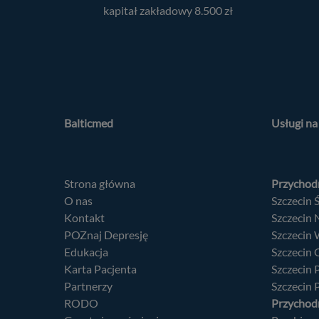
kapitał zakładowy 8.500 zł
Balticmed
Usługi n
Strona główna
Przychodn
O nas
Szczecin 
Kontakt
Szczecin
POZnaj Depresję
Szczecin
Edukacja
Szczecin
Karta Pacjenta
Szczecin
Partnerzy
Szczecin 
RODO
Przychodn