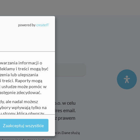
powered by
createIT
era
Email
(wymagane)
twarzania informacji o
Reklamy i treści mogą być
enia lub ulepszania
i treści. Raporty mogą
ej usłudze może pomóc w
 następnie zdecydować.
y, ale nadal możesz
icmed Przychodnia Sp. z o.o. w celu
wybory wpływają tylko na
ydarzeniach na podany adres email.
 strony, która otworzy
 nie wpływa na zgodność z prawem
faniem.
Zaakceptuj wszystkie