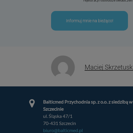
rejestracji i obsłudze świadcze
Cele
(
11
)
Specjalne funkcje
Partnerzy
(
1
)
Partnerzy (uzasad
Funkcje
(
3
)
(zawsz
Maciej Skrzetusk
Specjalne cele
(
3
)
Włącz lub wyłącz 
Za pomocą tego p
Balticmed Przychodnia sp. z o.o. z siedzibą w
Szczecinie
ul. Śląska 47/1
70-431 Szczecin
biuro@balticmed.pl