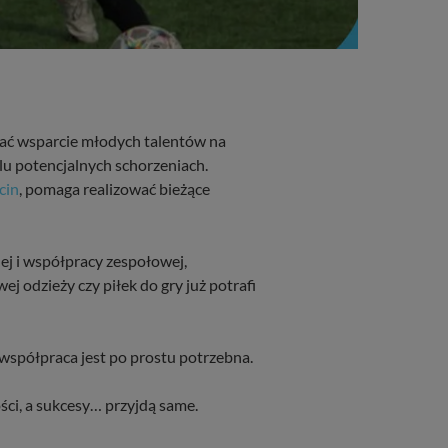
wać wsparcie młodych talentów na
elu potencjalnych schorzeniach.
cin
, pomaga realizować bieżące
j i współpracy zespołowej,
 odzieży czy piłek do gry już potrafi
spółpraca jest po prostu potrzebna.
ści, a sukcesy… przyjdą same.