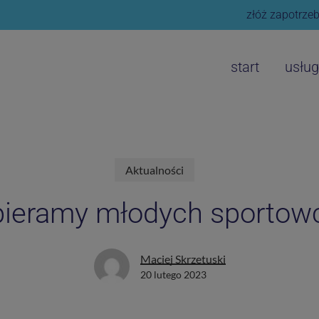
złóż zapotrzeb
start
usług
Aktualności
ieramy młodych sportow
Maciej Skrzetuski
20 lutego 2023