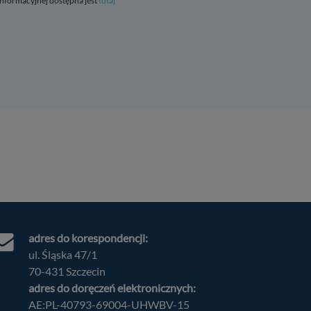
 informacyjnej dostępna jest
tutaj
Szczegóły
↓
Szczegóły
↓
Szczegóły
↓
Szczegóły
↓
Szczegóły
↓
Szczegóły
↓
adres do korespondencji:
ul. Śląska 47/1
70-431 Szczecin
adres do doręczeń elektronicznych:
AE:PL-40793-69004-UHWBV-15