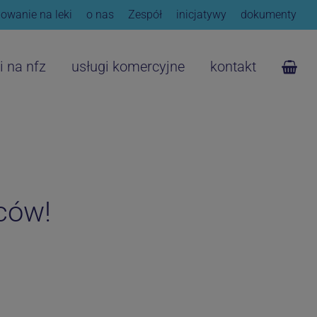
owanie na leki
o nas
Zespół
inicjatywy
dokumenty
i na nfz
usługi komercyjne
kontakt
ców!