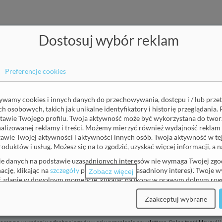
Dostosuj wybór reklam
pisz się do naszego newslett
Preferencje cookies
Nazwisko
(wymagane)
żywamy cookies i innych danych do przechowywania, dostępu i / lub prze
 osobowych, takich jak unikalne identyfikatory i historię przeglądania. 
tawie Twojego profilu. Twoja aktywność może być wykorzystana do tworz
onalizowanej reklamy i treści. Możemy mierzyć również wydajność reklam 
awie Twojej aktywności i aktywności innych osób. Twoja aktywność w t
roduktów i usług. Możesz się na to zgodzić, uzyskać więcej informacji, a
Zgoda na otrzymywanie informacji marketingowych
(wymagane)
ie danych na podstawie uzasadnionych interesów nie wymaga Twojej zgod
moich danych osobowych: adres email, imię i nazwisko przez Balt
ację, klikając na
szczegóły
pod 'Partnerzy (uzasadniony interes)'. Twoje 
Zobacz więcej
wslettera z informacjami o usługach zdrowotnych, nowościach i w
ić zdanie w dowolnym momencie, klikając na ikonę w prawym dolnym rogu
am prawo w dowolnym momencie wycofać zgodę. Wycofanie zgody
e zawsze możesz dostosować swoje wybory.
etwarzania, którego dokonano na podstawie zgody przed jej wyco
Zaakceptuj wybrane
j, prosimy o zapoznanie się z naszą
polityka prywatności
.