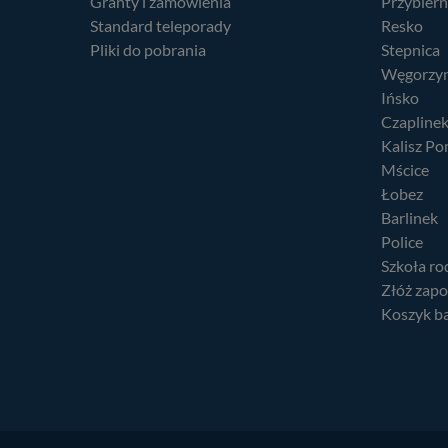
Granty i zamówienia
Przybier
Standard teleporady
Resko
Pliki do pobrania
Stepnica
Węgorzy
Ińsko
Czapline
Kalisz Po
Mścice
Łobez
Barlinek
Police
Szkoła ro
Złóż zapo
Koszyk b