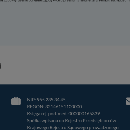
ń oraz po wyrażeniu odrębnej zgody w celu przesłania newslettera. Pełna treść klauzuli
(
2
)
niony interes)
(
1
)
e wymagane)
i
(zawsze wymagane)
wszystkie usługi
rzełącznika można włączać lub wyłączać wszystkie usługi.
NIP: 955 235 34 45
REGON: 32146151100000
Księga rej. pod. med.:000000165339
Spółka wpisana do Rejestru Przedsiębiorców
Krajowego Rejestru Sądowego prowadzonego