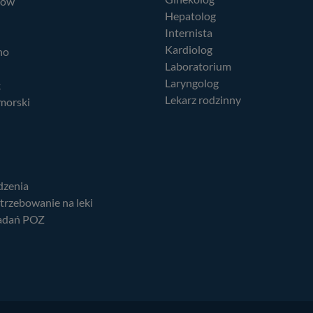
nów
Hepatolog
Internista
Kardiolog
no
Laboratorium
Laryngolog
k
Lekarz rodzinny
morski
dzenia
trzebowanie na leki
adań POZ