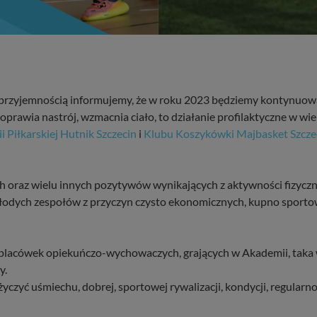
z przyjemnością informujemy, że w roku 2023 będziemy kontynuo
oprawia nastrój, wzmacnia ciało, to działanie profilaktyczne w wi
 Piłkarskiej Hutnik Szczecin
i
Klubu Koszykówki Majbasket Szcze
oraz wielu innych pozytywów wynikających z aktywności fizyczne
odych zespołów z przyczyn czysto ekonomicznych, kupno sportowej
placówek opiekuńczo-wychowaczych, grających w Akademii, taka w
y.
czyć uśmiechu, dobrej, sportowej rywalizacji, kondycji, regularno