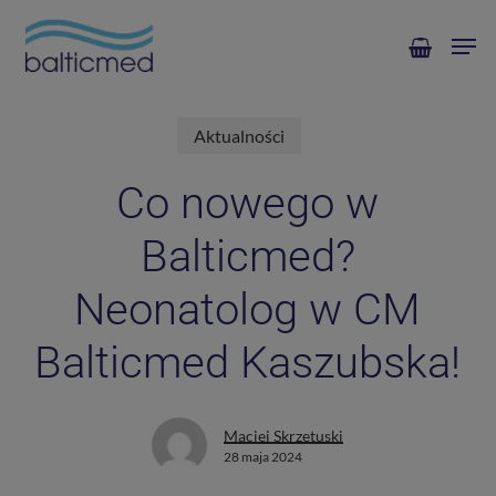
Skip
Men
to
main
content
Aktualności
Co nowego w
Balticmed?
Neonatolog w CM
Balticmed Kaszubska!
Maciej Skrzetuski
28 maja 2024