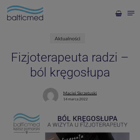
Skip
Men
to
main
content
Aktualności
Fizjoterapeuta radzi –
ból kręgosłupa
Maciej Skrzetuski
14 marca 2022