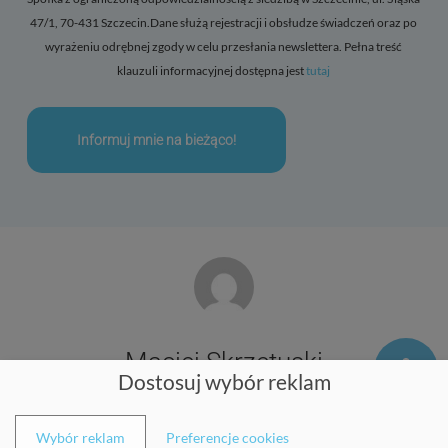
47/1, 70-431 Szczecin.Dane służą rejestracji i obsłudze świadczeń oraz po
wyrażeniu odrębnej zgody w celu przesłania newslettera. Pełna treść
klauzuli informacyjnej dostępna jest
tutaj
Maciej Skrzetuski
Dostosuj wybór reklam
Wybór reklam
Preferencje cookies
Balticmed Przychodnia sp. z o.o. z siedzibą w