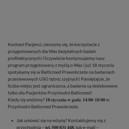
Kochani Pacjenci, cieszymy się, że korzystacie z
przygotowanych dla Was bezpłatnych badań
profilaktycznych! Oczywiście kontynuujemy nasz
program przygotowany z myślą o Was i już 18 stycznia
spotykamy się w Balticmed Prawobrzeże na badaniach
przesiewowych USG tętnic szyjnych! Pamiętajcie, że
liczba miejsc jest ograniczona, a badania są dedykowane
tylko dla Pacjentów Przychodni Balticmed!
Kiedy się widzimy? 𝟏𝟖 𝐬𝐭𝐲𝐜𝐳𝐧𝐢𝐚 𝐰 𝐠𝐨𝐝𝐳. 𝟏𝟒:𝟎𝟎-𝟏𝟖:𝟎𝟎 w
Przychodni Balticmed Prawobrzeże.
Jak umówić się na wizytę? Kontaktujemy się z
przychodnią – 𝐭𝐞𝐥. 𝟓𝟎𝟎 𝟖𝟑𝟏 𝟒𝟒𝟖, lub e-mail –