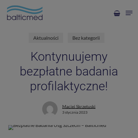
Skip
Men
to
main
content
Aktualności
Bez kategorii
Kontynuujemy
bezpłatne badania
profilaktyczne!
Maciej Skrzetuski
3 stycznia 2023