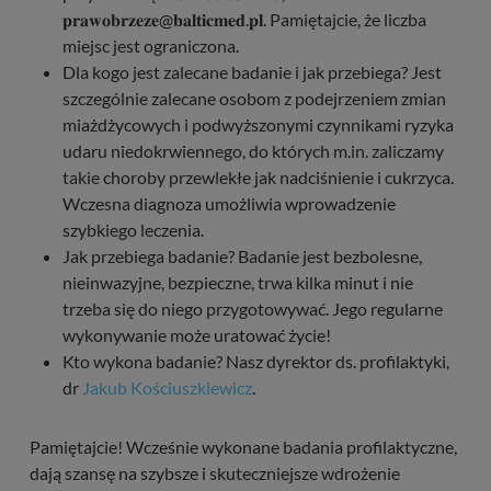
𝐩𝐫𝐚𝐰𝐨𝐛𝐫𝐳𝐞𝐳𝐞@𝐛𝐚𝐥𝐭𝐢𝐜𝐦𝐞𝐝.𝐩𝐥. Pamiętajcie, że liczba
miejsc jest ograniczona.
Dla kogo jest zalecane badanie i jak przebiega? Jest
szczególnie zalecane osobom z podejrzeniem zmian
miażdżycowych i podwyższonymi czynnikami ryzyka
udaru niedokrwiennego, do których m.in. zaliczamy
takie choroby przewlekłe jak nadciśnienie i cukrzyca.
Wczesna diagnoza umożliwia wprowadzenie
szybkiego leczenia.
Jak przebiega badanie? Badanie jest bezbolesne,
nieinwazyjne, bezpieczne, trwa kilka minut i nie
trzeba się do niego przygotowywać. Jego regularne
wykonywanie może uratować życie!
Kto wykona badanie? Nasz dyrektor ds. profilaktyki,
dr
Jakub Kościuszkiewicz
.
Pamiętajcie! Wcześnie wykonane badania profilaktyczne,
dają szansę na szybsze i skuteczniejsze wdrożenie